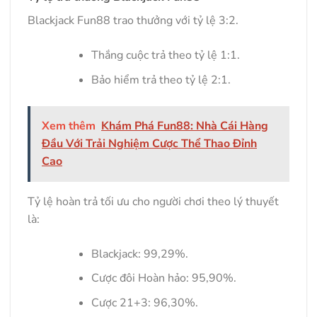
Blackjack Fun88 trao thưởng với tỷ lệ 3:2.
Thắng cuộc trả theo tỷ lệ 1:1.
Bảo hiểm trả theo tỷ lệ 2:1.
Xem thêm
Khám Phá Fun88: Nhà Cái Hàng
Đầu Với Trải Nghiệm Cược Thể Thao Đỉnh
Cao
Tỷ lệ hoàn trả tối ưu cho người chơi theo lý thuyết
là:
Blackjack: 99,29%.
Cược đôi Hoàn hảo: 95,90%.
Cược 21+3: 96,30%.