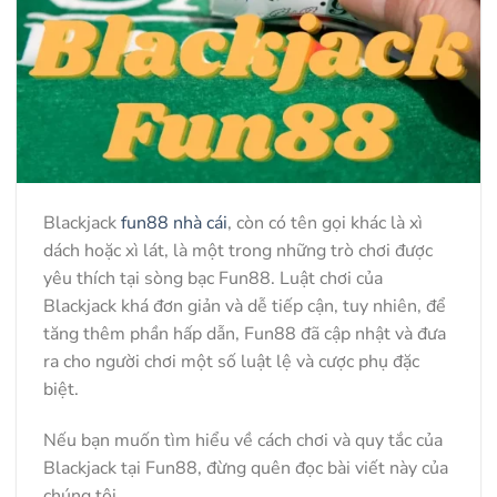
Blackjack
fun88 nhà cái
, còn có tên gọi khác là xì
dách hoặc xì lát, là một trong những trò chơi được
yêu thích tại sòng bạc Fun88. Luật chơi của
Blackjack khá đơn giản và dễ tiếp cận, tuy nhiên, để
tăng thêm phần hấp dẫn, Fun88 đã cập nhật và đưa
ra cho người chơi một số luật lệ và cược phụ đặc
biệt.
Nếu bạn muốn tìm hiểu về cách chơi và quy tắc của
Blackjack tại Fun88, đừng quên đọc bài viết này của
chúng tôi.