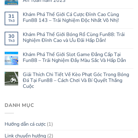
An Toàn năm 2023
Khám Phá Thế Giới Cá Cược Đỉnh Cao Cùng
31
Fun88 143 – Trải Nghiệm Độc Nhất Vô Nhị!
Th3
Khám Phá Thế Giới Bóng Rổ Cùng Fun88: Trải
30
Nghiệm Đỉnh Cao và Ưu Đãi Hấp Dẫn!
Th3
Khám Phá Thế Giới Slot Game Đẳng Cấp Tại
Fun88 – Trải Nghiệm Đầy Màu Sắc Và Hấp Dẫn
Giải Thích Chi Tiết Về Kèo Phạt Góc Trong Bóng
Đá Tại Fun88 – Cách Chơi Và Bí Quyết Thắng
Cuộc
DANH MỤC
Hướng dẫn cá cược
(1)
Link chuyển hướng
(2)