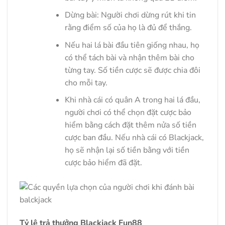
Dừng bài: Người chơi dừng rút khi tin
rằng điểm số của họ là đủ để thắng.
Nếu hai lá bài đầu tiên giống nhau, họ
có thể tách bài và nhận thêm bài cho
từng tay. Số tiền cược sẽ được chia đôi
cho mỗi tay.
Khi nhà cái có quân A trong hai lá đầu,
người chơi có thể chọn đặt cược bảo
hiểm bằng cách đặt thêm nửa số tiền
cược ban đầu. Nếu nhà cái có Blackjack,
họ sẽ nhận lại số tiền bằng với tiền
cược bảo hiểm đã đặt.
Tỷ lệ trả thưởng Blackjack Fun88