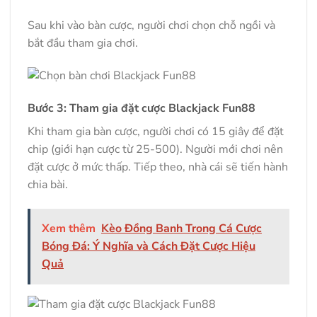
Sau khi vào bàn cược, người chơi chọn chỗ ngồi và
bắt đầu tham gia chơi.
Bước 3: Tham gia đặt cược Blackjack Fun88
Khi tham gia bàn cược, người chơi có 15 giây để đặt
chip (giới hạn cược từ 25-500). Người mới chơi nên
đặt cược ở mức thấp. Tiếp theo, nhà cái sẽ tiến hành
chia bài.
Xem thêm
Kèo Đồng Banh Trong Cá Cược
Bóng Đá: Ý Nghĩa và Cách Đặt Cược Hiệu
Quả