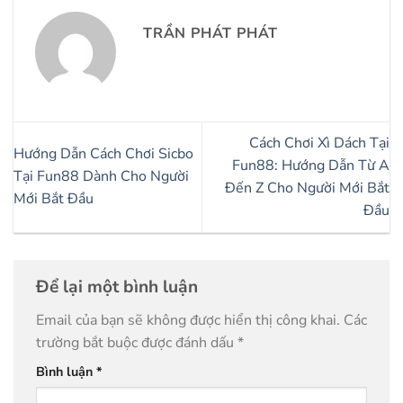
TRẦN PHÁT PHÁT
Cách Chơi Xì Dách Tại
Hướng Dẫn Cách Chơi Sicbo
Fun88: Hướng Dẫn Từ A
Tại Fun88 Dành Cho Người
Đến Z Cho Người Mới Bắt
Mới Bắt Đầu
Đầu
Để lại một bình luận
Email của bạn sẽ không được hiển thị công khai.
Các
trường bắt buộc được đánh dấu
*
Bình luận
*