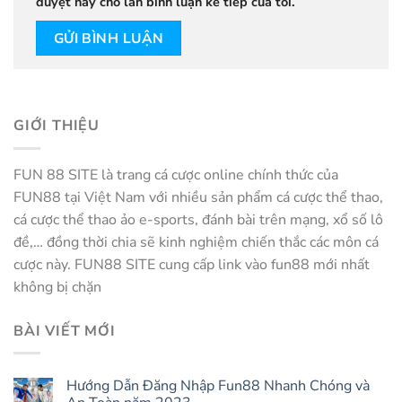
duyệt này cho lần bình luận kế tiếp của tôi.
GIỚI THIỆU
FUN 88 SITE là trang cá cược online chính thức của
FUN88 tại Việt Nam với nhiều sản phẩm cá cược thể thao,
cá cược thể thao ảo e-sports, đánh bài trên mạng, xổ số lô
đề,… đồng thời chia sẽ kinh nghiệm chiến thắc các môn cá
cược này. FUN88 SITE cung cấp link vào fun88 mới nhất
không bị chặn
BÀI VIẾT MỚI
Hướng Dẫn Đăng Nhập Fun88 Nhanh Chóng và