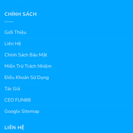
CHÍNH SÁCH
Giới Thiệu
Liên Hệ
Chính Sách Bảo Mật
Miễn Trừ Trách Nhiệm
Điều Khoản Sử Dụng
Tác Giả
CEO FUN88
Google Sitemap
LIÊN HỆ