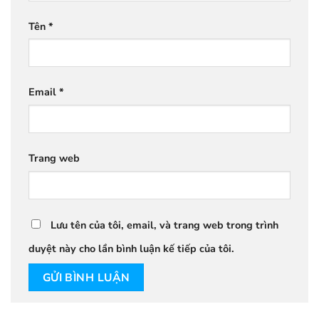
Tên
*
Email
*
Trang web
Lưu tên của tôi, email, và trang web trong trình
duyệt này cho lần bình luận kế tiếp của tôi.