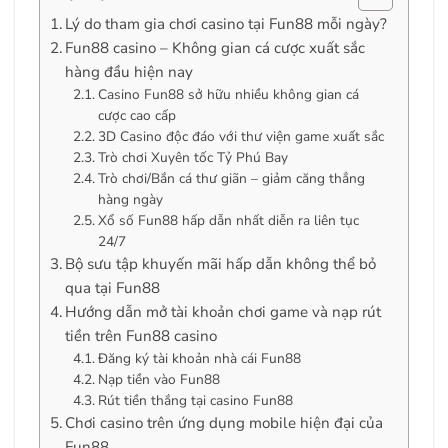
Lý do tham gia chơi casino tại Fun88 mỗi ngày?
Fun88 casino – Không gian cá cược xuất sắc
hàng đầu hiện nay
Casino Fun88 sở hữu nhiều không gian cá
cược cao cấp
3D Casino độc đáo với thư viện game xuất sắc
Trò chơi Xuyên tốc Tỷ Phú Bay
Trò chơi/Bắn cá thư giãn – giảm căng thẳng
hàng ngày
Xổ số Fun88 hấp dẫn nhất diễn ra liên tục
24/7
Bộ sưu tập khuyến mãi hấp dẫn không thể bỏ
qua tại Fun88
Hướng dẫn mở tài khoản chơi game và nạp rút
tiền trên Fun88 casino
Đăng ký tài khoản nhà cái Fun88
Nạp tiền vào Fun88
Rút tiền thắng tại casino Fun88
Chơi casino trên ứng dụng mobile hiện đại của
Fun88