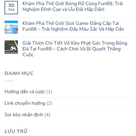
Khám Phá Thế Giới Bóng Rổ Cùng Fun88: Trải
30
Nghiệm Đỉnh Cao và Ưu Đãi Hấp Dẫn!
Th3
Khám Phá Thế Giới Slot Game Đẳng Cấp Tại
Fun88 – Trải Nghiệm Đầy Màu Sắc Và Hấp Dẫn
Giải Thích Chi Tiết Về Kèo Phạt Góc Trong Bóng
Đá Tại Fun88 – Cách Chơi Và Bí Quyết Thắng
Cuộc
DANH MỤC
Hướng dẫn cá cược
(1)
Link chuyển hướng
(2)
Soi kèo nhận định
(4)
LƯU TRỮ