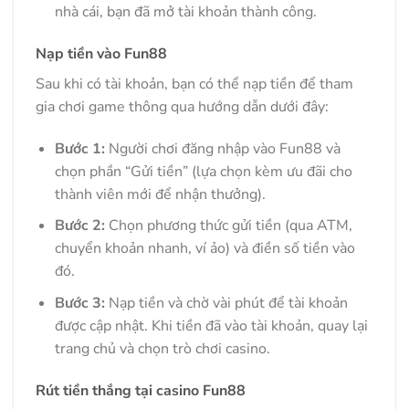
nhà cái, bạn đã mở tài khoản thành công.
Nạp tiền vào Fun88
Sau khi có tài khoản, bạn có thể nạp tiền để tham
gia chơi game thông qua hướng dẫn dưới đây:
Bước 1:
Người chơi đăng nhập vào Fun88 và
chọn phần “Gửi tiền” (lựa chọn kèm ưu đãi cho
thành viên mới để nhận thưởng).
Bước 2:
Chọn phương thức gửi tiền (qua ATM,
chuyển khoản nhanh, ví ảo) và điền số tiền vào
đó.
Bước 3:
Nạp tiền và chờ vài phút để tài khoản
được cập nhật. Khi tiền đã vào tài khoản, quay lại
trang chủ và chọn trò chơi casino.
Rút tiền thắng tại casino Fun88