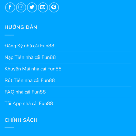
HƯỚNG DẪN
Đăng Ký nhà cái Fun88
Nạp Tiền nhà cái Fun88
Khuyến Mãi nhà cái Fun88
Rút Tiền nhà cái Fun88
FAQ nhà cái Fun88
Tải App nhà cái Fun88
CHÍNH SÁCH