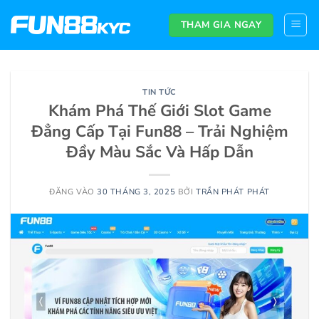
Bỏ
qua
THAM GIA NGAY
nội
dung
TIN TỨC
Khám Phá Thế Giới Slot Game
Đẳng Cấp Tại Fun88 – Trải Nghiệm
Đầy Màu Sắc Và Hấp Dẫn
ĐĂNG VÀO
30 THÁNG 3, 2025
BỞI
TRẦN PHÁT PHÁT