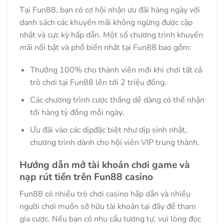
Tại Fun88, bạn có cơ hội nhận ưu đãi hàng ngày với
danh sách các khuyến mãi không ngừng được cập
nhật và cực kỳ hấp dẫn. Một số chương trình khuyến
mãi nổi bật và phổ biến nhất tại Fun88 bao gồm:
Thưởng 100% cho thành viên mới khi chơi tất cả
trò chơi tại Fun88 lên tới 2 triệu đồng.
Các chương trình cược thắng dễ dàng có thể nhận
tới hàng tỷ đồng mỗi ngày.
Ưu đãi vào các dịpđặc biệt như dịp sinh nhật,
chương trình dành cho hội viên VIP trung thành.
Hướng dẫn mở tài khoản chơi game và
nạp rút tiền trên Fun88 casino
Fun88 có nhiều trò chơi casino hấp dẫn và nhiều
người chơi muốn sở hữu tài khoản tại đây để tham
gia cược. Nếu bạn có nhu cầu tương tự, vui lòng đọc