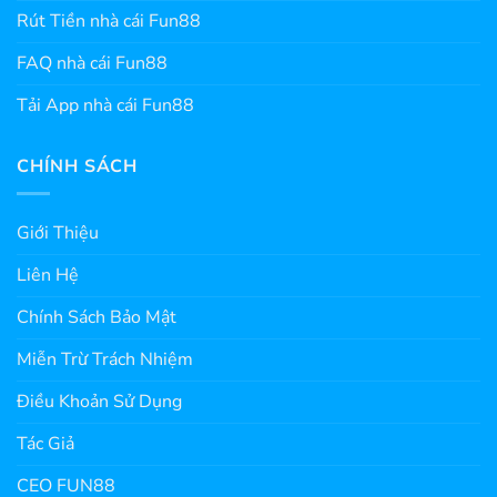
Rút Tiền nhà cái Fun88
FAQ nhà cái Fun88
Tải App nhà cái Fun88
CHÍNH SÁCH
Giới Thiệu
Liên Hệ
Chính Sách Bảo Mật
Miễn Trừ Trách Nhiệm
Điều Khoản Sử Dụng
Tác Giả
CEO FUN88