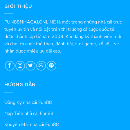
GIỚI THIỆU
FUN88NHACAI.ONLINE là một trong những nhà cái trực
tuyến uy tín và nổi bật trên thị trường cá cược quốc tế,
dược thành lập từ năm 2008. Khi đăng ký thành viên mới
và chơi cá cược thể thao, đánh bài, slot game, xổ số... sẽ
nhận được nhiều ưu đãi cao.
HƯỚNG DẪN
Đăng Ký nhà cái Fun88
Nạp Tiền nhà cái Fun88
Khuyến Mãi nhà cái Fun88