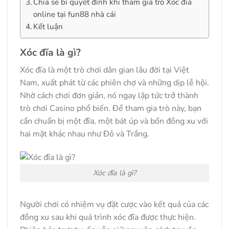
Chia sẻ bí quyết đỉnh khi tham gia trò Xóc đĩa
online tại fun88 nhà cái
Kết luận
Xóc đĩa là gì?
Xóc đĩa là một trò chơi dân gian lâu đời tại Việt
Nam, xuất phát từ các phiên chợ và những dịp lễ hội.
Nhờ cách chơi đơn giản, nó ngay lập tức trở thành
trò chơi Casino phổ biến. Để tham gia trò này, bạn
cần chuẩn bị một đĩa, một bát úp và bốn đồng xu với
hai mặt khác nhau như Đỏ và Trắng.
Xóc đĩa là gì?
Người chơi có nhiệm vụ đặt cược vào kết quả của các
đồng xu sau khi quá trình xóc đĩa được thực hiện.