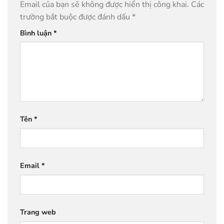
Email của bạn sẽ không được hiển thị công khai.
Các
trường bắt buộc được đánh dấu
*
Bình luận
*
Tên
*
Email
*
Trang web