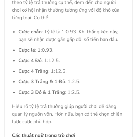
theo tỷ lệ trả thưởng cụ thể, đem đến cho người
chơi cơ hội nhận thưởng tương ứng với độ khó của
từng loại. Cụ thể:
Cược chẵn
: Tỷ lệ là 1:0.93. Khi thắng kèo này,
bạn sẽ nhận được gần gấp đôi số tiền ban đầu.
Cược lẻ
: 1:0.93.
Cược 4 Đỏ
: 1:12.5.
Cược 4 Trắng
: 1:12.5.
Cược 3 Trắng & 1 Đỏ
: 1:2.5.
Cược 3 Đỏ & 1 Trắng
: 1:2.5.
Hiểu rõ tỷ lệ trả thưởng giúp người chơi dễ dàng
quản lý nguồn vốn. Hơn nữa, bạn có thể chọn chiến
lược cược phù hợp.
Các thuật ngữ trong trò chơi