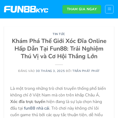
Bỏ
qua
THAM GIA NGAY
nội
dung
TIN TỨC
Khám Phá Thế Giới Xóc Đĩa Online
Hấp Dẫn Tại Fun88: Trải Nghiệm
Thú Vị và Cơ Hội Thắng Lớn
ĐĂNG VÀO
30 THÁNG 3, 2025
BỞI
TRẦN PHÁT PHÁT
Là một trong những trò chơi truyền thống phổ biến
không chỉ ở Việt Nam mà còn trên khắp Châu Á,
Xóc đĩa trực tuyến
hiện đang là sự lựa chọn hàng
đầu tại
fun88 nhà cái
. Trò chơi này không chỉ lôi
cuốn game thủ bởi các quy tắc thuận tiện, dễ hiểu