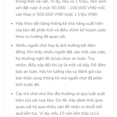
trong một vài ván. Ví dụ, nếu có 1 triệu, nên xem
xét đặt cược ở mức 50.000 – 100.000 VNĐ mỗi
ván thay vì 500.000 VNĐ hoặc 1 triệu VNĐ.
Hãy theo dõi bảng thống kê khả năng xuất hiện
của kèo để phân tích và điều chỉnh kế hoạch cược
theo xu hướng đã quan sát.
Nhiều người chơi hay bị ảnh hưởng bởi đám
đông. Khi thấy nhiều người đặt vào một cửa cược,
họ thường nghĩ đó là lựa chọn an toàn. Tuy
nhiên, điều này đôi khi lại là một cái bẫy. Để đảm
bảo an toàn, hãy tin tưởng vào sự đánh giá của
bản thân cùng thông tin mà người chơi đã phân
tích trước đó.
Các trò chơi như Xóc đĩa thường có quy luật xuất
hiện của các loại kèo. Do đó, hãy dành thời gian
quan sát kỹ qua nhiều ván để nhận ra chuỗi kết
quả liên tục. Ví dụ, nếu 10 ván liên tiếp ra Lẻ