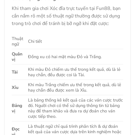
Khi tham gia chơi Xóc đĩa trực tuyến tại Fun88, bạn
cần nắm rõ một số thuật ngữ thường được sử dụng
trong trò chơi để tránh bị bỡ ngỡ khi đặt cược:
Thuật
Chi tiết
ngữ
Quân
Đồng xu có hai mặt màu Đỏ và Trắng.
vị
Khi màu Đỏ chiếm ưu thế trong kết quả, dù là lẻ
Tài
hay chẵn, đều được coi là Tài.
Khi màu Trắng chiếm ưu thế trong kết quả, dù lẻ
Xỉu
hay chẵn đều được xem là Xỉu.
Là bảng thống kê kết quả của các ván cược trước
Bảng
đó. Người chơi có thể sử dụng thông tin từ bảng
vị
này để tham khảo và đưa ra dự đoán cho ván
cược tiếp theo.
Là thuật ngữ chỉ quá trình phân tích & dự đoán
Đọc
kết quả của ván cược dựa trên kinh nghiệm hoặc
vị