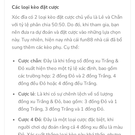
Các loại kèo đặt cược
Xóc đĩa có 2 loại kèo đặt cược chủ yếu là Lẻ và Chẵn
với tỷ lệ phân chia 50:50. Do đó, khi tham gia, bạn
nên đưa ra dự đoán và đặt cược vào những lựa chọn
này. Tuy nhiên, hiện nay nhà cái fun88 nhà cái đã bổ
sung thêm các kèo phụ. Cụ thể:
Cược chẵn
: Đây là khi tổng số đồng xu Trắng &
Đỏ xuất hiện theo một tỷ lệ xác định, bao gồm
các trường hợp: 2 đồng Đỏ và 2 đồng Trắng, 4
đồng đều Đỏ hoặc 4 đồng đều Trắng.
Cược lẻ
: Là khi có sự chênh lệch về số lượng
đồng xu Trắng & Đỏ, bao gồm: 3 đồng Đỏ và 1
đồng Trắng, 3 đồng Trắng và 1 đồng Đỏ.
Cược 4 Đỏ
: Đây là một loại cược đặc biệt, khi
người chơi dự đoán rằng cả 4 đồng xu đều là màu
Đỏ. Xác suất thắng loại kèo này khá thấp, nhưng