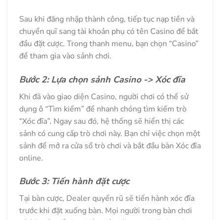
Sau khi đăng nhập thành công, tiếp tục nạp tiền và
chuyển quĩ sang tài khoản phụ có tên Casino để bắt
đầu đặt cược. Trong thanh menu, bạn chọn “Casino”
để tham gia vào sảnh chơi.
Bước 2: Lựa chọn sảnh Casino -> Xóc đĩa
Khi đã vào giao diện Casino, người chơi có thể sử
dụng ô “Tìm kiếm” để nhanh chóng tìm kiếm trò
“Xóc đĩa”. Ngay sau đó, hệ thống sẽ hiển thị các
sảnh có cung cấp trò chơi này. Bạn chỉ việc chọn một
sảnh để mở ra cửa sổ trò chơi và bắt đầu bàn Xóc đĩa
online.
Bước 3: Tiến hành đặt cược
Tại bàn cược, Dealer quyến rũ sẽ tiến hành xóc đĩa
trước khi đặt xuống bàn. Mọi người trong bàn chơi