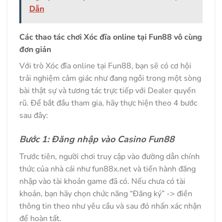
Dẫn
Các thao tác chơi Xóc đĩa online tại Fun88 vô cùng
đơn giản
Với trò Xóc đĩa online tại Fun88, bạn sẽ có cơ hội
trải nghiệm cảm giác như đang ngồi trong một sòng
bài thật sự và tương tác trực tiếp với Dealer quyến
rũ. Để bắt đầu tham gia, hãy thực hiện theo 4 bước
sau đây:
Bước 1: Đăng nhập vào Casino Fun88
Trước tiên, người chơi truy cập vào đường dẫn chính
thức của nhà cái như fun88x.net và tiến hành đăng
nhập vào tài khoản game đã có. Nếu chưa có tài
khoản, bạn hãy chọn chức năng “Đăng ký” -> điền
thông tin theo như yêu cầu và sau đó nhấn xác nhận
để hoàn tất.